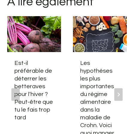
A lire également
Est-il
Les
préférable de
hypothèses
déterrer les
les plus
betteraves
importantes
pour l'hiver ?
du régime
Peut-être que
alimentaire
tu le fais trop
dans la
tard
maladie de
Crohn. Voici
quoi manger