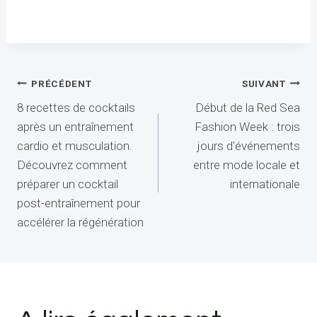
Navigation
PRÉCÉDENT
SUIVANT
8 recettes de cocktails
Début de la Red Sea
de
après un entraînement
Fashion Week : trois
l’article
cardio et musculation.
jours d'événements
Découvrez comment
entre mode locale et
préparer un cocktail
internationale
post-entraînement pour
accélérer la régénération