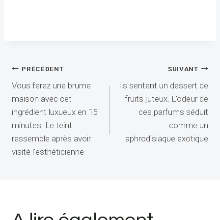
Navigation
PRÉCÉDENT
SUIVANT
Vous ferez une brume
Ils sentent un dessert de
de
maison avec cet
fruits juteux. L'odeur de
l’article
ingrédient luxueux en 15
ces parfums séduit
minutes. Le teint
comme un
ressemble après avoir
aphrodisiaque exotique
visité l'esthéticienne