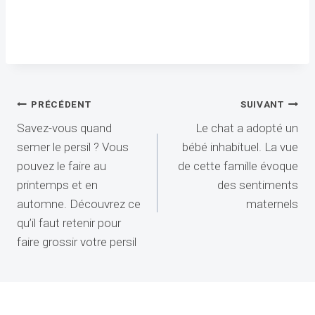
Navigation
PRÉCÉDENT
SUIVANT
Savez-vous quand
Le chat a adopté un
de
semer le persil ? Vous
bébé inhabituel. La vue
l’article
pouvez le faire au
de cette famille évoque
printemps et en
des sentiments
automne. Découvrez ce
maternels
qu’il faut retenir pour
faire grossir votre persil