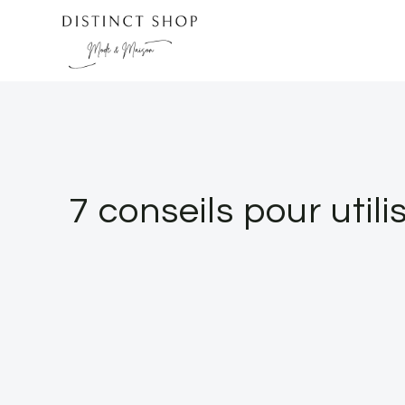
Skip
to
content
7 conseils pour util