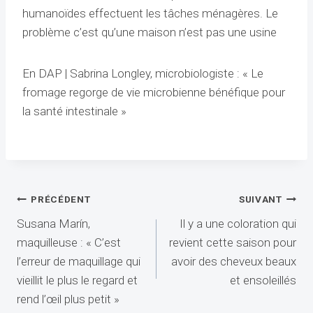
humanoïdes effectuent les tâches ménagères. Le
problème c’est qu’une maison n’est pas une usine
En DAP | Sabrina Longley, microbiologiste : « Le
fromage regorge de vie microbienne bénéfique pour
la santé intestinale »
Navigation
PRÉCÉDENT
SUIVANT
Susana Marín,
Il y a une coloration qui
de
maquilleuse : « C’est
revient cette saison pour
l’article
l’erreur de maquillage qui
avoir des cheveux beaux
vieillit le plus le regard et
et ensoleillés
rend l’œil plus petit »